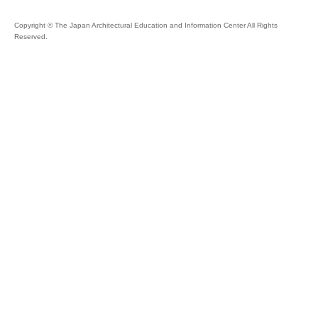
Copyright © The Japan Architectural Education and Information Center All Rights
Reserved.