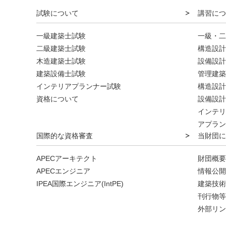
試験について
講習につ
一級建築士試験
一級・二
二級建築士試験
構造設計
木造建築士試験
設備設計
建築設備士試験
管理建築
インテリアプランナー試験
構造設計
資格について
設備設計
インテリ
アプラン
国際的な資格審査
当財団に
APECアーキテクト
財団概要
APECエンジニア
情報公開
IPEA国際エンジニア(IntPE)
建築技術
刊行物等
外部リン